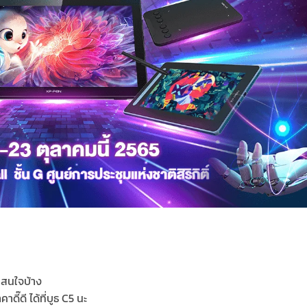
าสนใจบ้าง
ี๊ดี ได้ที่บูธ C5 นะ