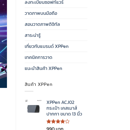
ลงทะเบียนซอฟท์แวร์
วาดภาพบนมือถือ
สอนวาดภาพดิจิทัล
สาระน่ารู้
เกี่ยวกับแบรนด์ XPPen
เทคนิคการวาด
แนะนำสินค้า XPPen
สินค้า XPPen
XPPen ACJ02
กระเป๋า เคสเมาส์
ปากกา ขนาด 13 นิ้ว
990
ให้