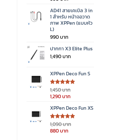
คะแนน
4.00
AD41 สายเคเบิล 3 in
ตั้งแต่ 1-
1 สำหรับ หน้าจอวาด
5
ภาพ XPPen (แบบหัว
คะแนน
L)
990
ปากกา X3 Elite Plus
1,490
XPPen Deco Fun S
1,450
ให้คะแนน
5.00
ตั้งแต่
Original
Current
1,290
1-5
price
price
คะแนน
XPPen Deco Fun XS
was:
is:
1,450 ฿.
1,290 ฿.
1,090
ให้คะแนน
5.00
ตั้งแต่
Original
Current
880
1-5
price
price
คะแนน