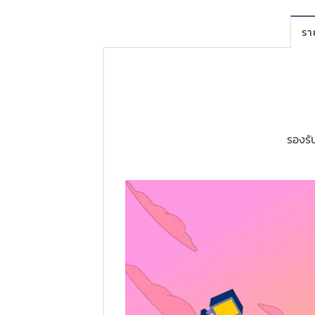
รา
รองรั