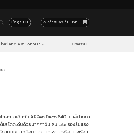
เข้าสู่ระบบ
ตะกร้าสินค้า /
0
hailand Art Contest
บทความ
ies
Current
rice
นไหลกว่าเดิมกับ
XPPen Deco 640
เมาส์ปากกา
s:
เต็ม! โดดเด่นด้วยปากกาชิป X3 Lite
รองรับแรง
999 ฿.
ชัด แม่นยำ เหมือนวาดบนกระดาษจริง มาพร้อม