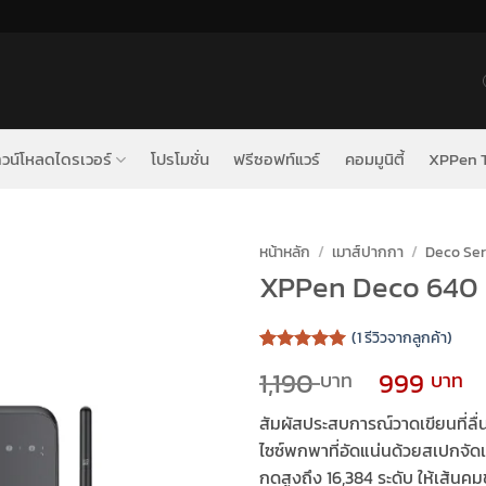
วน์โหลดไดรเวอร์
โปรโมชั่น
ฟรีซอฟท์แวร์
คอมมูนิตี้
XPPen T
หน้าหลัก
/
เมาส์ปากกา
/
Deco Ser
XPPen Deco 640
(
1
รีวิวจากลูกค้า)
ให้คะแนน
1
Original
1,190
999
5
จาก 5
price
p
คะแนนเต็ม
บน
การให้
สัมผัสประสบการณ์วาดเขียนที่ลื่
was:
i
คะแนน
ไซซ์พกพาที่อัดแน่นด้วยสเปกจัด
1,190 ฿.
ของลูกค้า
กดสูงถึง 16,384 ระดับ
ให้เส้นคม