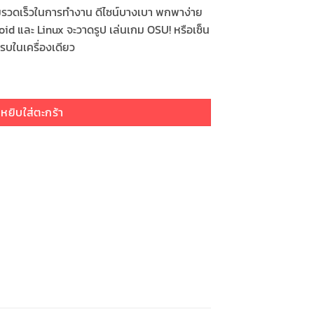
ความรวดเร็วในการทำงาน ดีไซน์บางเบา พกพาง่าย
id และ Linux จะวาดรูป เล่นเกม OSU! หรือเซ็น
บในเครื่องเดียว
หยิบใส่ตะกร้า