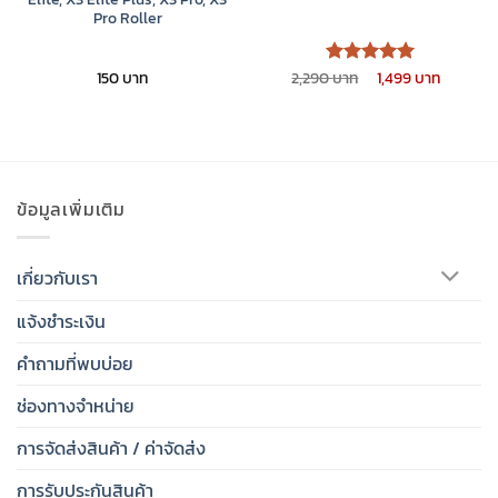
Pro Roller
Original
Curren
150
2,290
1,499
ให้คะแนน
price
price
5
ตั้งแต่ 1-
was:
is:
5 คะแนน
2,290 ฿.
1,499 ฿
ข้อมูลเพิ่มเติม
เกี่ยวกับเรา
แจ้งชำระเงิน
คำถามที่พบบ่อย
ช่องทางจำหน่าย
การจัดส่งสินค้า / ค่าจัดส่ง
การรับประกันสินค้า