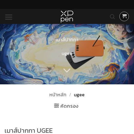
ข้าม
ไป
ยัง
เนื้อหา
เมาส์ปากกา
ugee
หน้าหลัก
/
ugee
คัดกรอง
เมาส์ปากกา UGEE