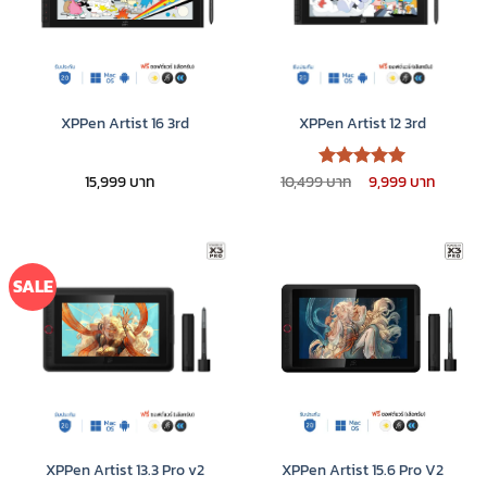
XPPen Artist 16 3rd
XPPen Artist 12 3rd
Original
Curre
15,999
10,499
9,999
ให้คะแนน
price
price
5
ตั้งแต่ 1-
was:
is:
5 คะแนน
10,499 ฿.
9,999 
SALE
XPPen Artist 13.3 Pro v2
XPPen Artist 15.6 Pro V2