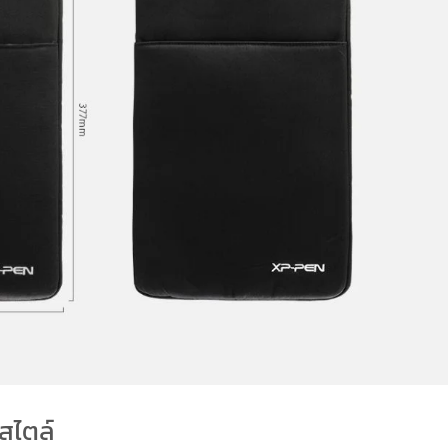
ีสไตล์