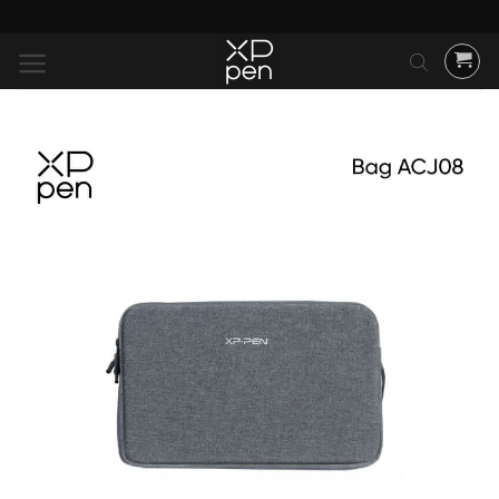
ข้าม
ไป
ยัง
เนื้อหา