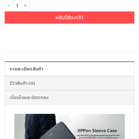
จำนวน XPPen ACJ08 กระเป๋า เคสเมาส์ปากกา ขนาด 7x4 นิ้ว ชิ้น
หยิบใส่ตะกร้า
รายละเอียดสินค้า
รีวิวสินค้า (0)
เงื่อนไขและข้อตกลง