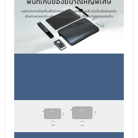
พื้นที่เก็บของขนาดใหญ่พิเศษ
นอกจากการถือแท็บเล็ตปากกาหรือจอแสดงผลแล้ว ยังเป็นอีกช่องหนึ่ง
สำหรับสายชาร์จ หูฟัง โทรศัพท์มือถือ แล็ปท็อปหรืออุปกรณ์เสริม