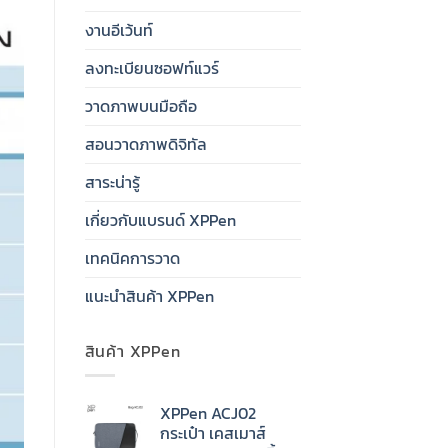
งานอีเว้นท์
ลงทะเบียนซอฟท์แวร์
วาดภาพบนมือถือ
สอนวาดภาพดิจิทัล
สาระน่ารู้
เกี่ยวกับแบรนด์ XPPen
เทคนิคการวาด
แนะนำสินค้า XPPen
สินค้า XPPen
XPPen ACJ02
กระเป๋า เคสเมาส์