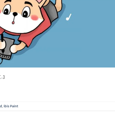
[…]
id
,
ibis Paint