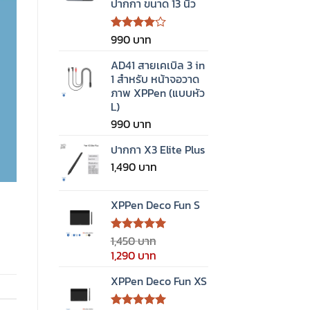
ปากกา ขนาด 13 นิ้ว
990
ให้
คะแนน
4.00
AD41 สายเคเบิล 3 in
ตั้งแต่ 1-
1 สำหรับ หน้าจอวาด
5
ภาพ XPPen (แบบหัว
คะแนน
L)
990
ปากกา X3 Elite Plus
1,490
XPPen Deco Fun S
1,450
ให้คะแนน
5.00
ตั้งแต่
Original
Current
1,290
1-5
price
price
คะแนน
XPPen Deco Fun XS
was:
is:
1,450 ฿.
1,290 ฿.