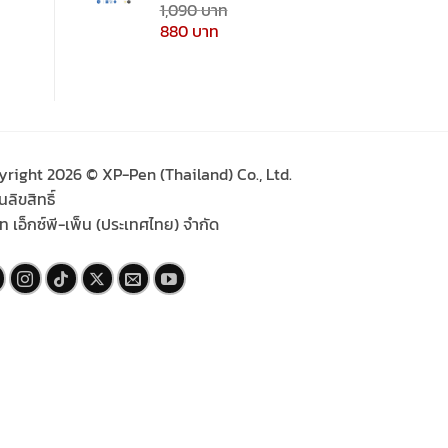
1,090
ให้คะแนน
5.00
ตั้งแต่
Original
Current
880
1-5
price
price
คะแนน
was:
is:
1,090 ฿.
880 ฿.
yright 2026 © XP-Pen (Thailand) Co., Ltd.
ลิขสิทธิ์
ัท เอ็กซ์พี-เพ็น (ประเทศไทย) จำกัด