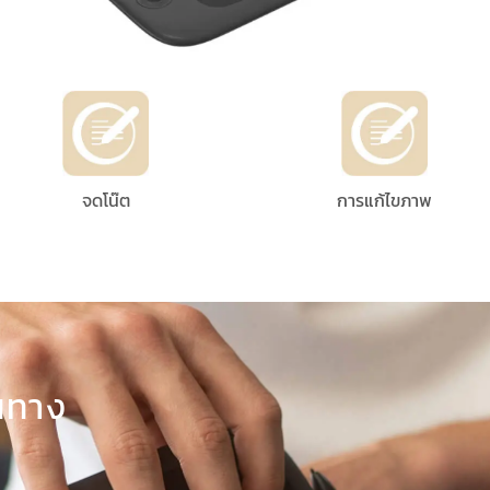
จดโน๊ต
การแก้ไขภาพ
นทาง