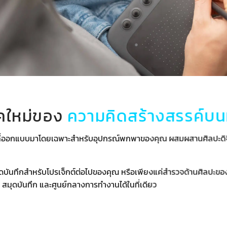
ยุคใหม่ของ
ความคิดสร้างสรรค์บน
ี่ออกแบบมาโดยเฉพาะสำหรับอุปกรณ์พกพาของคุณ ผสมผสานศิลปะดิจิทัล
จดบันทึกสำหรับโปรเจ็กต์ต่อไปของคุณ หรือเพียงแค่สำรวจด้านศิลปะข
 สมุดบันทึก และศูนย์กลางการทำงานได้ในที่เดียว