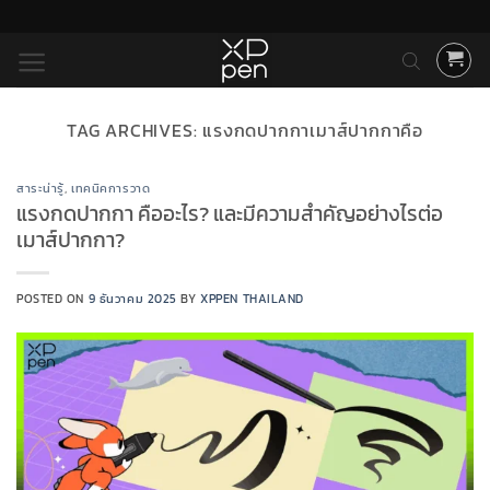
ข้าม
ไป
ยัง
เนื้อหา
TAG ARCHIVES:
แรงกดปากกาเมาส์ปากกาคือ
สาระน่ารู้
,
เทคนิคการวาด
แรงกดปากกา คืออะไร? และมีความสำคัญอย่างไรต่อ
เมาส์ปากกา?
POSTED ON
9 ธันวาคม 2025
BY
XPPEN THAILAND