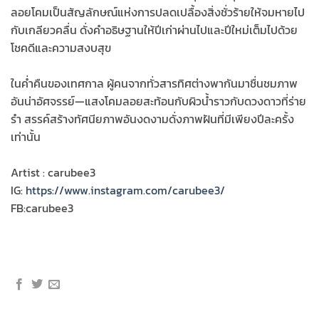
ลอยโคมเป็นสัญลักษณ์แห่งการปลดเปลื้องสิ่งชั่วร้ายให้จมหายไป
กับเกลียวคลื่น ดั่งคำอธิษฐานให้ปีเก่าผ่านไปและปีใหม่เต็มไปด้วย
โชคดีและความสงบสุข
ในค่ำคืนของเทศกาล ผู้คนจากทั่วสารทิศต่างพากันมาชื่นชมภาพ
อันน่าอัศจรรย์—แสงโคมลอยสะท้อนกับผิวน้ำราวกับดวงดาวที่ร่าย
รำ สรรค์สร้างทัศนียภาพอันงดงามดั่งภาพฝันที่มีเพียงปีละครั้ง
เท่านั้น
Artist : carubee3
IG:
https://www.instagram.com/carubee3/
FB:carubee3