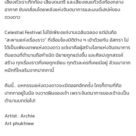
เสียงหัวเราะกึกก้อง เสียงดนตรี และเสียงชนแก้วดังก้องกลาง
อากาศ ขับเคลื่อนโดยพลังแห่งจินตนาการและมนต์เสน่ห์ของ
ดวงดาว
Celestial Festival ไม่ใช่เพียงแค่งานเฉลิมฉลอง แต่มันคือ
“สะพานแห่งเรื่องราว” ที่เชื่อมโยงมิติต่าง ๆ เข้าด้วยกัน อัสทรา ไม่
ได้เป็นเพียงเทพแห่งดวงดาว แต่เขาคือผู้สร้างโลกแห่งจินตนาการ
ดินแดนที่ตำนานถือกำเนิด นิยายถูกแต่งขึ้น และศิลปะถูกสรรค์
สร้าง ทุกเรื่องราวที่เคยถูกเขียน ทุกตัวละครที่เคยมีอยู่ ล้วนมาจาก
หมึกที่ไหลรินจากปากกานี้
คืนนี้… มหกรรมแห่งดวงดาวจะเปิดออกอีกครั้ง ใครก็ตามที่ถือ
ปากกาอยู่ในมือ จงวาดฝันของเจ้า เพราะจินตนาการของเจ้าจะเป็น
ตำนานบทต่อไป!
Artist : Archie
Art phukhiew