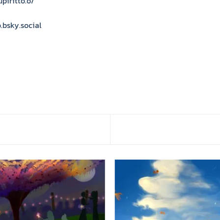
piritto.o/
.bsky.social