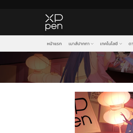
ข้าม
ไป
ยัง
เนื้อหา
หน้าแรก
เมาส์ปากกา
เทคโนโลยี
ดา