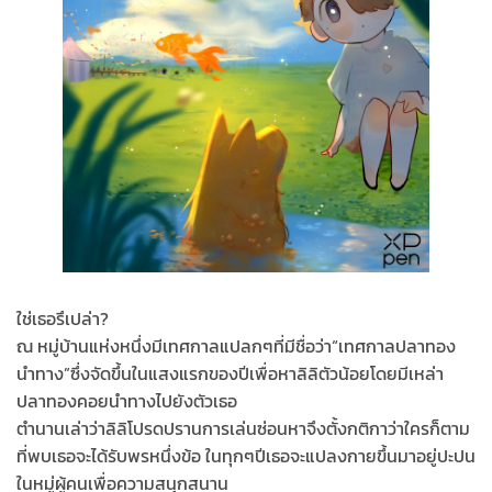
ใช่เธอรึเปล่า?
ณ​ หมู่บ้านแห่ง​หนึ่ง​มีเทศกาล​แปลกๆที่มีชื่อว่า​“เทศกาลปลาทอง
นำทาง”​ซึ่งจัดขึ้นในแสงแรกของปีเพื่อหาลิลิตัวน้อยโดยมีเหล่า
ปลาทองคอยนำทางไปยังตัวเธอ
ตำนานเล่าว่าลิลิโปรดปราน​การเล่นซ่อนหาจึงตั้งกติกา​ว่าใครก็ตาม
ที่พบเธอจะได้รับพร​หนึ่งข้อ​ ในทุกๆปีเธอจะแปลงกายขึ้นมาอยู่ปะปน
ในหมู่ผู้คนเพื่อความสนุกสนาน