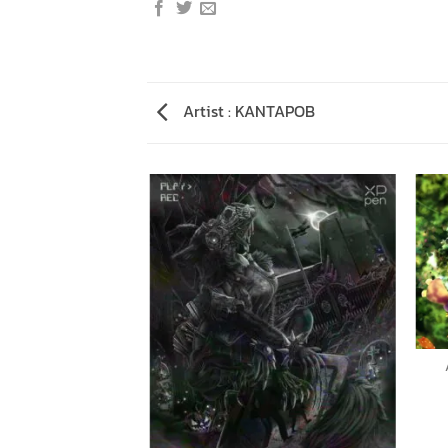
Artist : KANTAPOB
 KIWI DE JA