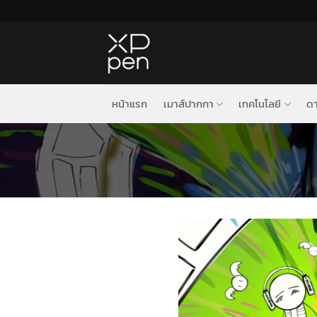
ข้าม
ไป
ยัง
เนื้อหา
หน้าแรก
เมาส์ปากกา
เทคโนโลยี
ดา