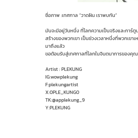
ชื่อภาพ :เทศกาล “วาดฝัน เราพบกัน”
มันจะมีอยู่วันหนึ่ง ที่โลกความเป็นจริงและก
สร้างของพวกเขา เป็นช่วงเวลาหนึ่งที่พวกเขาเหล
มาถึงแล้ว
ขอต้อนรับสู่เทศกาลที่โลกในจินตนาการของคุณ โ
Artist : PLEKUNG
IG:wow​plekung
F:plekungartist
X:0PLE_KUNG0
TK:@applekung_9
Y:PLEKUNG