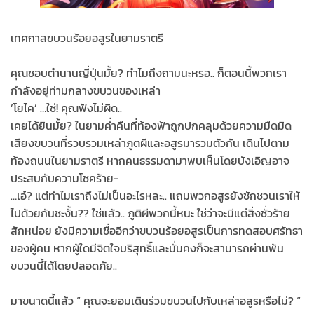
เทศกาลขบวนร้อยอสูรในยามราตรี
คุณชอบตำนานญี่ปุ่นมั้ย? ทำไมถึงถามนะหรอ.. ก็ตอนนี้พวกเรา
กำลังอยู่ท่ามกลางขบวนของเหล่า
’โยไค’ …ใช่! คุณฟังไม่ผิด..
เคยได้ยินมั้ย? ในยามค่ำคืนที่ท้องฟ้าถูกปกคลุมด้วยความมืดมิด
เสียงขบวนที่รวบรวมเหล่าภูตผีและอสูรมารวมตัวกัน เดินไปตาม
ท้องถนนในยามราตรี หากคนธรรมดามาพบเห็นโดยบังเอิญอาจ
ประสบกับความโชคร้าย-
…เอ๋? แต่ทำไมเราถึงไม่เป็นอะไรหละ.. แถมพวกอสูรยังชักชวนเราให้
ไปด้วยกันซะงั้น?? ใช่แล้ว.. ภูติผีพวกนี้หนะ ใช่ว่าจะมีแต่สิ่งชั่วร้าย
สักหน่อย ยังมีความเชื่ออีกว่าขบวนร้อยอสูรเป็นการทดสอบศรัทธา
ของผู้คน หากผู้ใดมีจิตใจบริสุทธิ์และมั่นคงก็จะสามารถผ่านพ้น
ขบวนนี้ได้โดยปลอดภัย..
มาขนาดนี้แล้ว “ คุณจะยอมเดินร่วมขบวนไปกับเหล่าอสูรหรือไม่? “