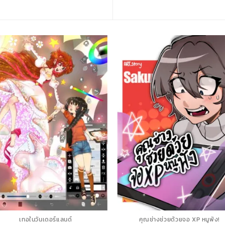
เทอในวันเดอร์แลนด์
คุณช่างช่วยด้วยจอ XP หนูพัง!