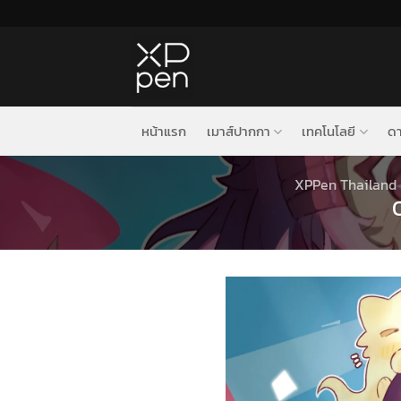
ข้าม
ไป
ยัง
เนื้อหา
หน้าแรก
เมาส์ปากกา
เทคโนโลยี
ดา
XPPen Thailand 