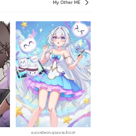
My Other ME
แมวเหมียวทะลุจอมาแล้ววว!!