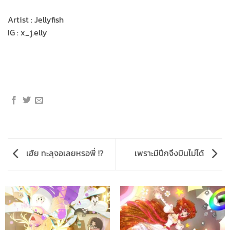
Artist : Jellyfish
IG : x_j.elly
เฮ้ย ทะลุจอเลยหรอพี่ !?
เพราะมีปีกจึงบินไม่ได้