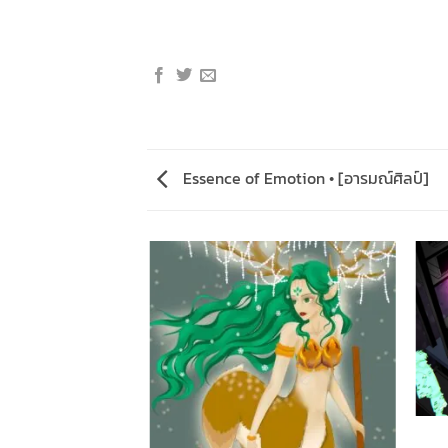
Essence of Emotion • [อารมณ์ศิลป์]
AST THE KNOWN