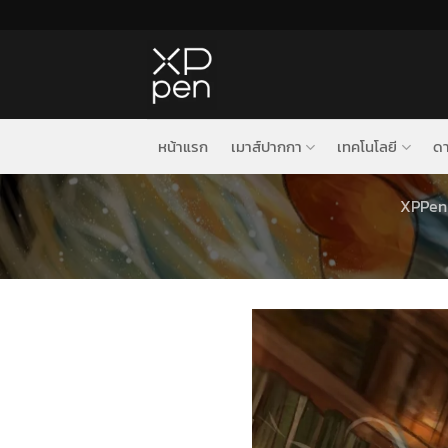
ข้าม
ไป
ยัง
เนื้อหา
หน้าแรก
เมาส์ปากกา
เทคโนโลยี
ดา
XPPen 