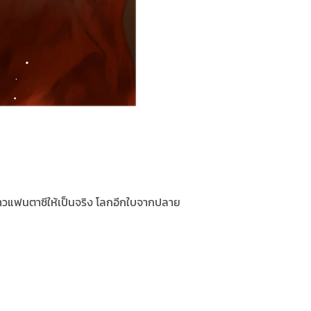
งราวแฟนตาซีให้เป็นจริง โลกอีกใบจากปลาย