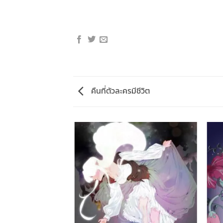
คืนที่ตัวละครมีชีวิต
เกิดอะไรขึ้นเนี่ย