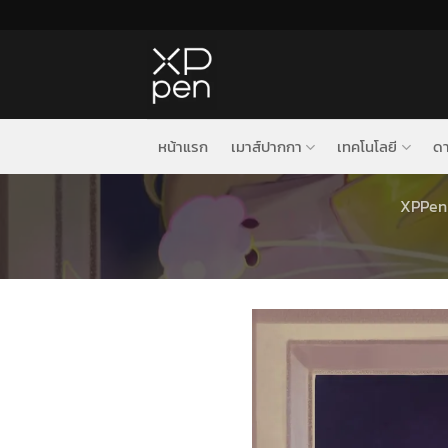
ข้าม
ไป
ยัง
เนื้อหา
หน้าแรก
เมาส์ปากกา
เทคโนโลยี
ดา
XPPen 