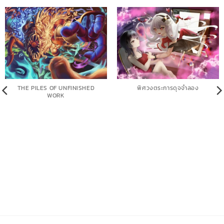
THE PILES OF UNFINISHED
พิศวงตระการดุจจำลอง
WORK