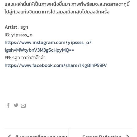
แสงเหล่านั้นให้เป็นภาพหนึ่งขึ้นมา ภาพที่พร้อมจะสะกดสายตาคู่นี้
ไปสู่ห้วงแห่งจินตนาการได้เสมอเมื่อกลับไปมองอีกครั้ง
Artist : รฐา
IG: yipssss_o
https://www.instagram.com/yipssss_o?
igsh=MWtybnV3M3g5cHpyMQ==
FB: รฐา จาจ่าจ้าจ๊าจ๋า
https://www.facebook.com/share/1Kg81hP59P/