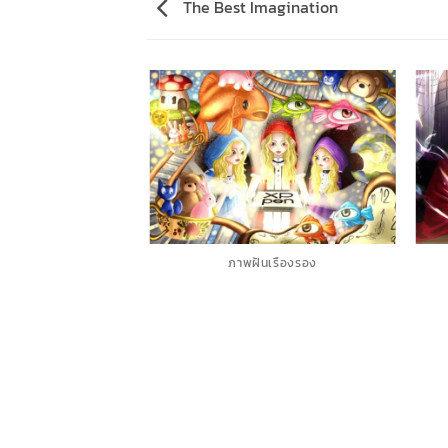
The Best Imagination
ภาพฝันเรืองรอง
F IMAGINATION