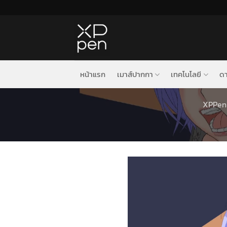
ข้าม
ไป
ยัง
เนื้อหา
หน้าแรก
เมาส์ปากกา
เทคโนโลยี
ดา
XPPen 