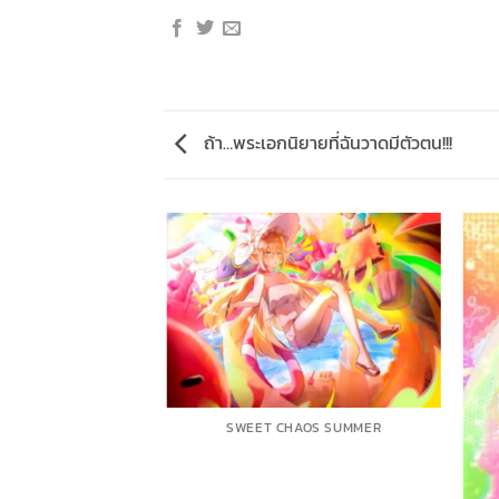
ถ้า…พระเอกนิยายที่ฉันวาดมีตัวตน!!!
NATION BROKE OUT
SWEET CHAOS SUMMER
E SCREEN