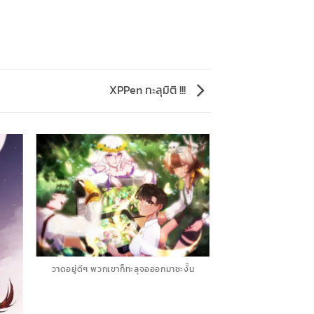
XPPen ทะลุมิติ !!!
วาดอยู่ดีๆ พวกเขาก็ทะลุจอออกมาซะงั้น