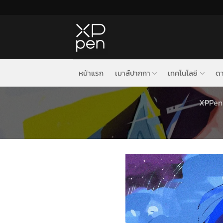
ข้าม
ไป
ยัง
เนื้อหา
หน้าแรก
เมาส์ปากกา
เทคโนโลยี
ดา
XPPen 