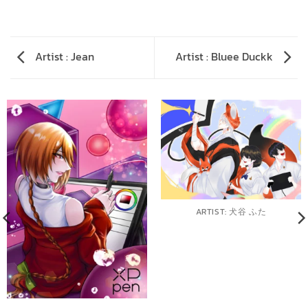
Artist : Jean
Artist : Bluee Duckk
ARTIST: 犬谷 ふた