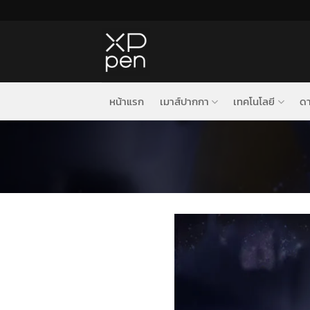
ข้าม
ไป
ยัง
เนื้อหา
หน้าแรก
เมาส์ปากกา
เทคโนโลยี
ดา